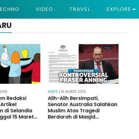
ECHNO
VIDEO
TRAVEL
EXPLORE
ARU
 2019
NEWS
| 16 MARET 2019
Tim Redaksi
Alih-Alih Bersimpati,
Artikel
Senator Australia Salahkan
 di Selandia
Muslim Atas Tragedi
ggal 15 Maret
Berdarah di Masjid
Selandia Baru