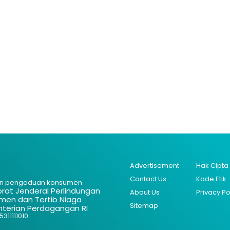
Advertisement
Hak Cipta
Contact Us
Kode Etik
n pengaduan konsumen
orat Jenderal Perlindungan
About Us
Privacy Po
men dan Tertib Niaga
Sitemap
terian Perdagangan RI
311111010