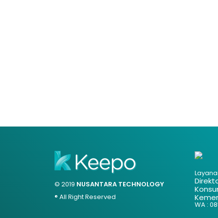
Layana
Direkt
© 2019
NUSANTARA TECHNOLOGY
Konsu
® All Right Reserved
Kemen
WA : 085