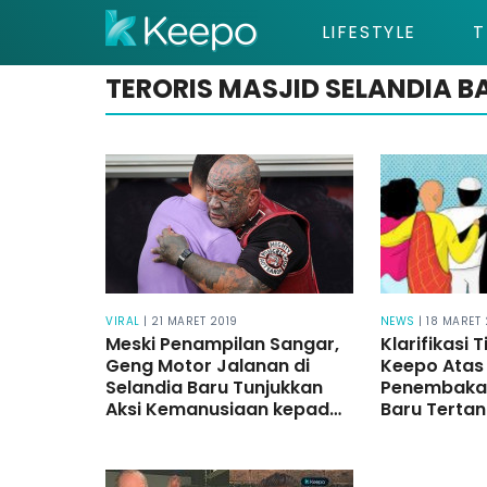
LIFESTYLE
T
TERORIS MASJID SELANDIA B
VIRAL
| 21 MARET 2019
NEWS
| 18 MARET
Meski Penampilan Sangar,
Klarifikasi 
Geng Motor Jalanan di
Keepo Atas 
Selandia Baru Tunjukkan
Penembakan
Aksi Kemanusiaan kepada
Baru Tertan
Keluarga Korban
2019