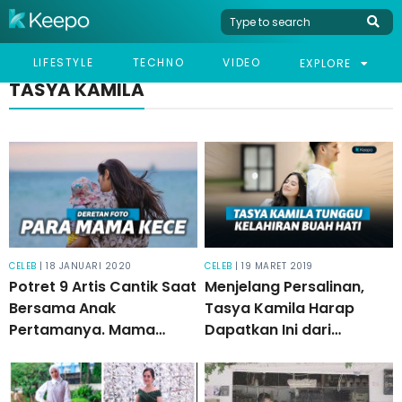
LIFESTYLE
TECHNO
VIDEO
EXPLORE
TASYA KAMILA
CELEB
| 18 JANUARI 2020
CELEB
| 19 MARET 2019
Potret 9 Artis Cantik Saat
Menjelang Persalinan,
Bersama Anak
Tasya Kamila Harap
Pertamanya. Mama
Dapatkan Ini dari
Kece!
Keluarga