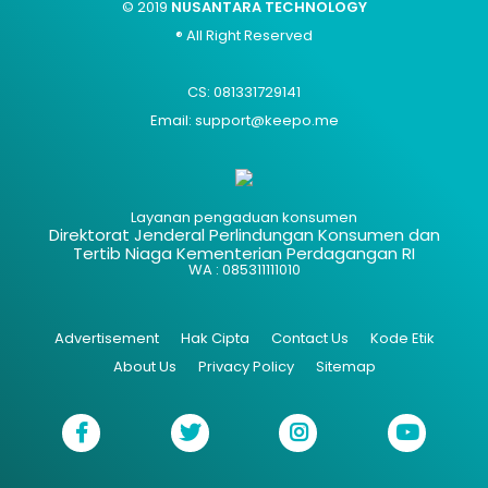
© 2019
NUSANTARA TECHNOLOGY
® All Right Reserved
CS: 081331729141
Email: support@keepo.me
Layanan pengaduan konsumen
Direktorat Jenderal Perlindungan Konsumen dan
Tertib Niaga Kementerian Perdagangan RI
WA : 085311111010
Advertisement
Hak Cipta
Contact Us
Kode Etik
About Us
Privacy Policy
Sitemap