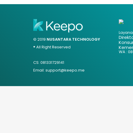
Layana
Direkt
© 2019
NUSANTARA TECHNOLOGY
Konsu
® All Right Reserved
Kemen
WA : 085
CS: 081331729141
Email: support@keepo.me