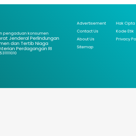
Advertisement
Hak Cipta
Contact Us
Kode Etik
n pengaduan konsumen
orat Jenderal Perlindungan
About Us
Privacy Po
men dan Tertib Niaga
Sitemap
terian Perdagangan RI
311111010