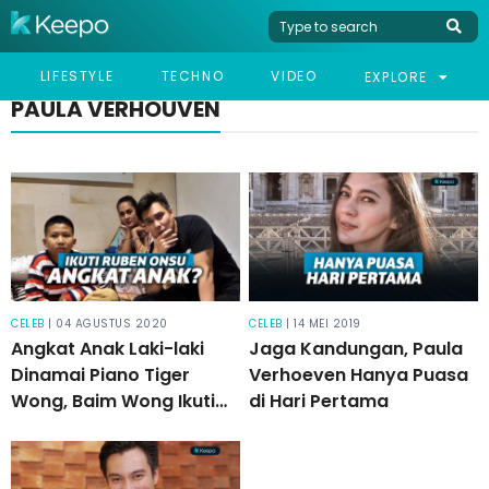
LIFESTYLE
TECHNO
VIDEO
EXPLORE
PAULA VERHOUVEN
CELEB
| 04 AGUSTUS 2020
CELEB
| 14 MEI 2019
Angkat Anak Laki-laki
Jaga Kandungan, Paula
Dinamai Piano Tiger
Verhoeven Hanya Puasa
Wong, Baim Wong Ikuti
di Hari Pertama
Jejak Ruben Onsu?