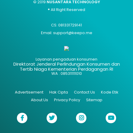
© 2019
NUSANTARA TECHNOLOGY
® All Right Reserved
CS: 081331729141
Email: support@keepo.me
Layanan pengaduan konsumen
Direktorat Jenderal Perlindungan Konsumen dan
Tertib Niaga Kementerian Perdagangan RI
WA : 085311111010
Advertisement
Hak Cipta
Contact Us
Kode Etik
About Us
Privacy Policy
Sitemap