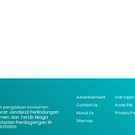
Advertisement
Hak Cipta
Contact Us
Kode Etik
n pengaduan konsumen
orat Jenderal Perlindungan
About Us
Privacy Po
men dan Tertib Niaga
Sitemap
terian Perdagangan RI
311111010