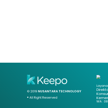
Layana
Direkt
© 2019
NUSANTARA TECHNOLOGY
Konsu
® All Right Reserved
Kemen
WA : 085