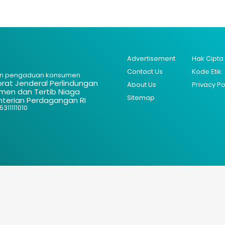
Advertisement
Hak Cipta
Contact Us
Kode Etik
n pengaduan konsumen
orat Jenderal Perlindungan
About Us
Privacy Po
men dan Tertib Niaga
Sitemap
terian Perdagangan RI
311111010