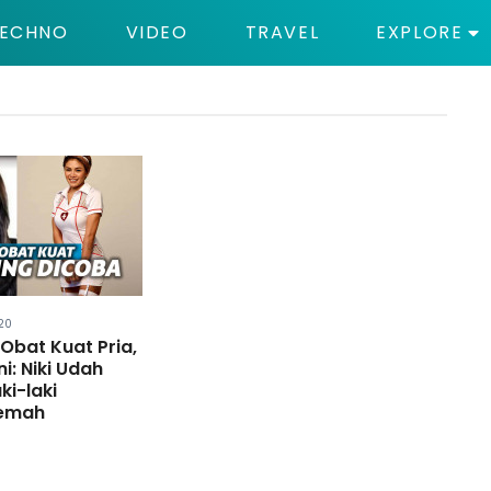
ECHNO
VIDEO
TRAVEL
EXPLORE
020
s Obat Kuat Pria,
ni: Niki Udah
ki-laki
Lemah