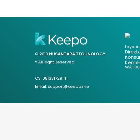
Layana
Direkt
© 2019
NUSANTARA TECHNOLOGY
Konsu
® All Right Reserved
Kemen
WA : 085
CS: 081331729141
Email: support@keepo.me