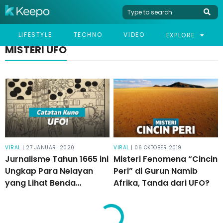
LIFESTYLE
TECHNO
VIDEO
EXPLORE
MISTERI UFO
VIRAL
| 27 JANUARI 2020
VIRAL
| 06 OKTOBER 2019
Jurnalisme Tahun 1665 ini
Misteri Fenomena “Cincin
Ungkap Para Nelayan
Peri” di Gurun Namib
yang Lihat Benda
Afrika, Tanda dari UFO?
Misterius di Langit!