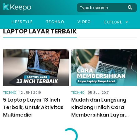
LIFESTYLE
TECHNO
VIDEO
EXPLORE
LAPTOP LAYAR TERBAIK
TECHNO
| 12 JUNI 2019
TECHNO
| 05 JULI 2021
5 Laptop Layar 13 Inch
Mudah dan Langsung
Terbaik, Untuk Aktivitas
Kinclong! Inilah Cara
Multimedia
Membersihkan Layar
Laptop dengan Aman