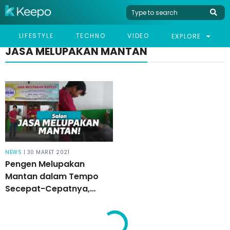
LIFESTYLE
TECHNO
VIDEO
EXPLORE
JASA MELUPAKAN MANTAN
NEWS
| 30 MARET 2021
Pengen Melupakan
Mantan dalam Tempo
Secepat-Cepatnya,
Langsung Saja Datangi
Gerai di Magelang Ini