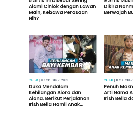
5 Artis Ini Disebut Sering
9 Artis Musl
Alami Cinlok dengan Lawan
Dikira Non
Main, Kebawa Perasaan
Berwajah Bu
Nih?
CELEB
| 07 OKTOBER 2019
CELEB
| 11 OKTOBE
Duka Mendalam
Penuh Makna
Kehilangan Aiora dan
Arti Nama 
Aiona, Berikut Perjalanan
Irish Bella
Irish Bella Hamil Anak
Kembar