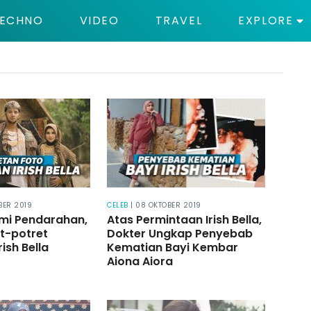
ECHNO
VIDEO
TRAVEL
EXPLORE
BER 2019
CELEB
| 08 OKTOBER 2019
mi Pendarahan,
Atas Permintaan Irish Bella,
et-potret
Dokter Ungkap Penyebab
ish Bella
Kematian Bayi Kembar
Aiona Aiora