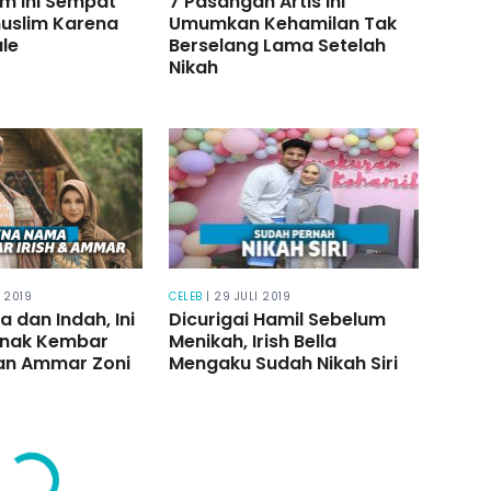
im Ini Sempat
7 Pasangan Artis Ini
muslim Karena
Umumkan Kehamilan Tak
le
Berselang Lama Setelah
Nikah
R 2019
CELEB
| 29 JULI 2019
 dan Indah, Ini
Dicurigai Hamil Sebelum
Anak Kembar
Menikah, Irish Bella
 dan Ammar Zoni
Mengaku Sudah Nikah Siri