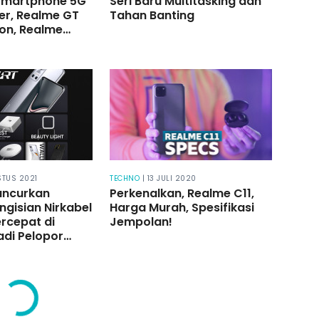
Smartphone 5G
Seri Baru Multitasking dan
ler, Realme GT
Tahan Banting
ion, Realme
 Purifier, Realme
play dan
rt TV 4K 50”
STUS 2021
TECHNO
| 13 JULI 2020
uncurkan
Perkenalkan, Realme C11,
gisian Nirkabel
Harga Murah, Spesifikasi
rcepat di
Jempolan!
adi Pelopor
ntuk Membangun
Magnetik