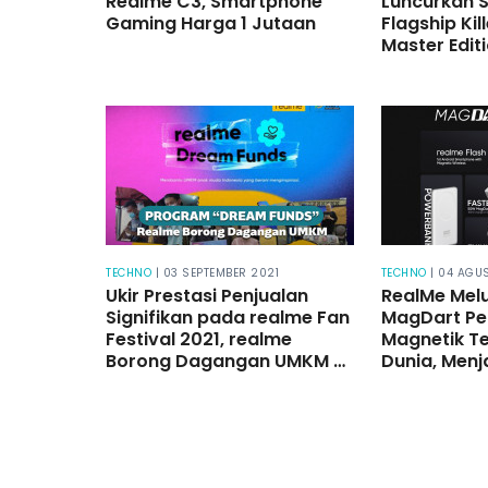
Realme C3, Smartphone
Luncurkan 
Gaming Harga 1 Jutaan
Flagship Kil
Master Edit
TechLife Air
Book 2K Dis
Realme Sma
TECHNO
| 03 SEPTEMBER 2021
TECHNO
| 04 AGU
Ukir Prestasi Penjualan
RealMe Mel
Signifikan pada realme Fan
MagDart Pen
Festival 2021, realme
Magnetik Te
Borong Dagangan UMKM di
Dunia, Menj
Program “Dream Funds”
Industri u
Ekosistem 