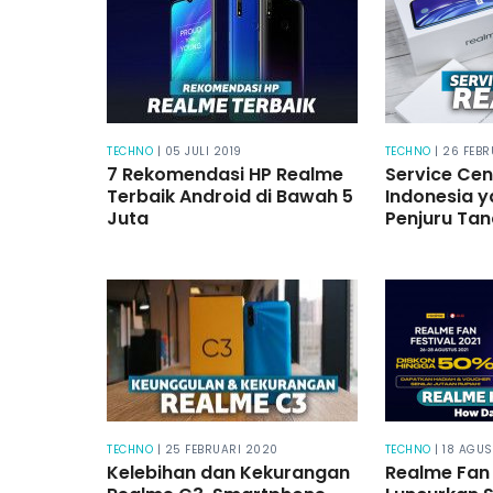
TECHNO
| 05 JULI 2019
TECHNO
| 26 FEB
7 Rekomendasi HP Realme
Service Cen
Terbaik Android di Bawah 5
Indonesia y
Juta
Penjuru Tan
TECHNO
| 25 FEBRUARI 2020
TECHNO
| 18 AGU
Kelebihan dan Kekurangan
Realme Fan 