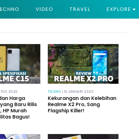
ECHNO
VIDEO
TRAVEL
EXPLORE
STUS 2020
TECHNO
| 13 JANUARI 2020
 dan Harga
Kekurangan dan Kelebihan
yang Baru Rilis
Realme X2 Pro, Sang
a, HP Murah
Flagship Killer!
itas Bagus!