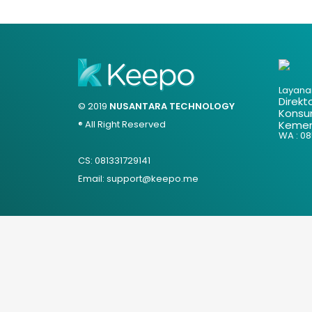
Layana
Direkt
© 2019
NUSANTARA TECHNOLOGY
Konsu
® All Right Reserved
Kemen
WA : 085
CS: 081331729141
Email: support@keepo.me