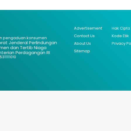
Advertisement
Hak Cipta
Contact Us
Kode Etik
n pengaduan konsumen
orat Jenderal Perlindungan
About Us
Privacy Po
men dan Tertib Niaga
Sitemap
terian Perdagangan RI
311111010