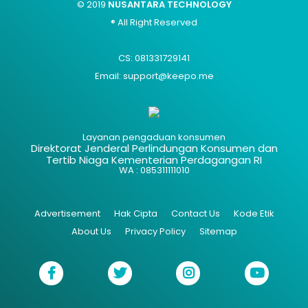
© 2019
NUSANTARA TECHNOLOGY
® All Right Reserved
CS: 081331729141
Email: support@keepo.me
Layanan pengaduan konsumen
Direktorat Jenderal Perlindungan Konsumen dan
Tertib Niaga Kementerian Perdagangan RI
WA : 085311111010
Advertisement
Hak Cipta
Contact Us
Kode Etik
About Us
Privacy Policy
Sitemap