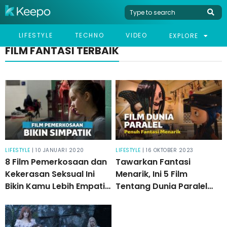
LIFESTYLE
TECHNO
VIDEO
EXPLORE
FILM FANTASI TERBAIK
LIFESTYLE
| 10 JANUARI 2020
LIFESTYLE
| 16 OKTOBER 2023
8 Film Pemerkosaan dan
Tawarkan Fantasi
Kekerasan Seksual Ini
Menarik, Ini 5 Film
Bikin Kamu Lebih Empati
Tentang Dunia Paralel
ke Korban
Wajib Banget Ditonton