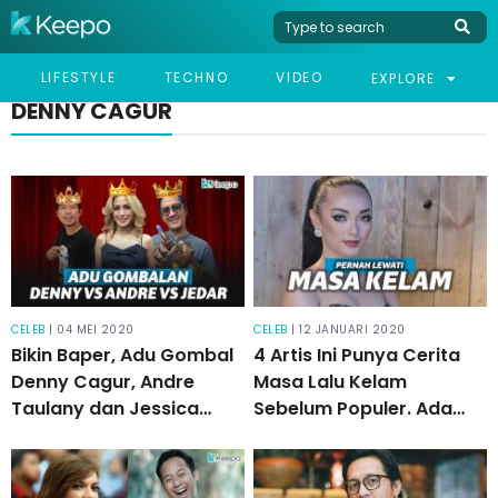
LIFESTYLE
TECHNO
VIDEO
EXPLORE
DENNY CAGUR
CELEB
| 04 MEI 2020
CELEB
| 12 JANUARI 2020
Bikin Baper, Adu Gombal
4 Artis Ini Punya Cerita
Denny Cagur, Andre
Masa Lalu Kelam
Taulany dan Jessica
Sebelum Populer. Ada
Iskandar
yang Hampir Diperkosa!