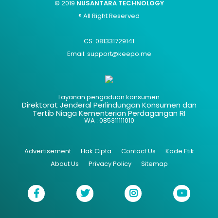
© 2019
NUSANTARA TECHNOLOGY
® All Right Reserved
CS: 081331729141
Email: support@keepo.me
Layanan pengaduan konsumen
Direktorat Jenderal Perlindungan Konsumen dan
Tertib Niaga Kementerian Perdagangan RI
WA : 085311111010
Advertisement
Hak Cipta
Contact Us
Kode Etik
About Us
Privacy Policy
Sitemap