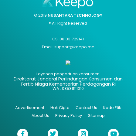
© 2019
NUSANTARA TECHNOLOGY
® All Right Reserved
CS: 081331729141
Email: support@keepo.me
Layanan pengaduan konsumen
Direktorat Jenderal Perlindungan Konsumen dan
Tertib Niaga Kementerian Perdagangan RI
WA : 085311111010
Advertisement
Hak Cipta
Contact Us
Kode Etik
About Us
Privacy Policy
Sitemap