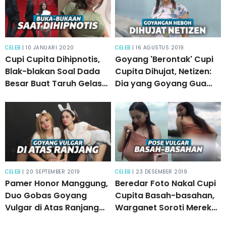
CELEB
| 10 JANUARI 2020
CELEB
| 16 AGUSTUS 2019
Cupi Cupita Dihipnotis,
Goyang 'Berontak' Cupi
Blak-blakan Soal Dada
Cupita Dihujat, Netizen:
Besar Buat Taruh Gelas
Dia yang Goyang Gua
dan Selipkan Barang
yang Malu
CELEB
| 20 SEPTEMBER 2019
CELEB
| 23 DESEMBER 2019
Pamer Honor Manggung,
Beredar Foto Nakal Cupi
Duo Gobas Goyang
Cupita Basah-basahan,
Vulgar di Atas Ranjang
Warganet Soroti Merek
Bertabur Uang
Underwear