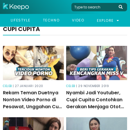
LIFESTYLE
TECHNO
VIDEO
EXPLORE
CUPI CUPITA
CELEB
| 27 JANUARI 2020
CELEB
| 29 NOVEMBER 2019
Rekam Teman Duetnya
Nyambi Jadi Youtuber,
Nonton Video Porno di
Cupi Cupita Contohkan
Pesawat, Unggahan Cupi
Gerakan Menjaga Otot
Cupita Banjir Hujatan
Miss V Tetap Kencang
Netizen