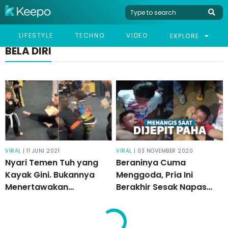
LIFESTYLE
TECHNO
VIDEO
EXPLORE
BELA DIRI
VIRAL
| 11 JUNI 2021
VIRAL
| 03 NOVEMBER 2020
Nyari Temen Tuh yang
Beraninya Cuma
Kayak Gini. Bukannya
Menggoda, Pria Ini
Menertawakan
Berakhir Sesak Napas
Kegagalan, Mereka Terus
dan Menangis Karena
Menyemangati Sampai
Dijepit di Paha Seorang
Berhasil
Wanita