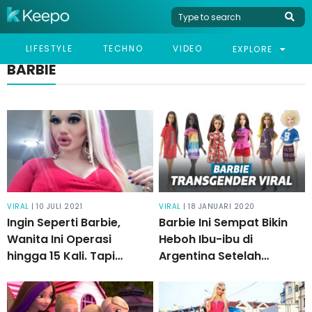
LIFESTYLE
TECHNO
VIDEO
EXPLORE
BARBIE
VIRAL
| 10 JULI 2021
VIRAL
| 18 JANUARI 2020
Ingin Seperti Barbie,
Barbie Ini Sempat Bikin
Wanita Ini Operasi
Heboh Ibu-ibu di
hingga 15 Kali. Tapi
Argentina Setelah
Hasilnya Malah Disebut
Roknya Terbuka
Mirip Bebek!