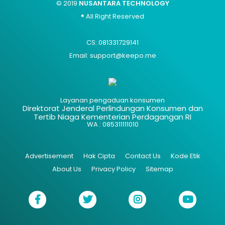
© 2019
NUSANTARA TECHNOLOGY
® All Right Reserved
CS: 081331729141
Email: support@keepo.me
Layanan pengaduan konsumen
Direktorat Jenderal Perlindungan Konsumen dan
Tertib Niaga Kementerian Perdagangan RI
WA : 085311111010
Advertisement
Hak Cipta
Contact Us
Kode Etik
About Us
Privacy Policy
Sitemap