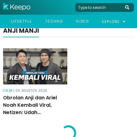
LIFESTYLE
TECHNO
VIDEO
EXPLORE
ANJI MANJI
CELEB
| 05 AGUSTUS 2020
Obrolan Anji dan Ariel
Noah Kembali Viral,
Netizen: Udah
Dinasehatin Tapi Nggak
Belajar