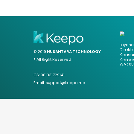
Layana
Direkt
© 2019
NUSANTARA TECHNOLOGY
Konsu
® All Right Reserved
Kemen
WA : 085
CS: 081331729141
Email: support@keepo.me