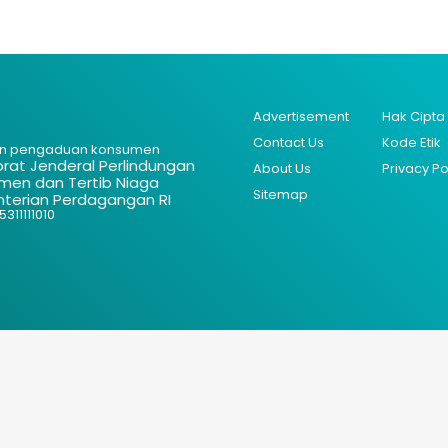
Advertisement
Hak Cipta
Contact Us
Kode Etik
n pengaduan konsumen
orat Jenderal Perlindungan
About Us
Privacy Po
men dan Tertib Niaga
Sitemap
terian Perdagangan RI
311111010