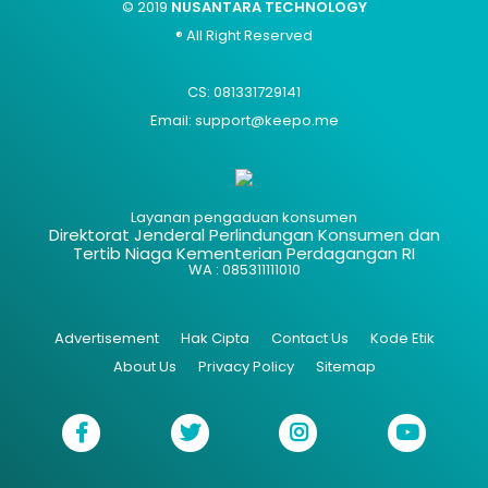
© 2019
NUSANTARA TECHNOLOGY
® All Right Reserved
CS: 081331729141
Email: support@keepo.me
Layanan pengaduan konsumen
Direktorat Jenderal Perlindungan Konsumen dan
Tertib Niaga Kementerian Perdagangan RI
WA : 085311111010
Advertisement
Hak Cipta
Contact Us
Kode Etik
About Us
Privacy Policy
Sitemap