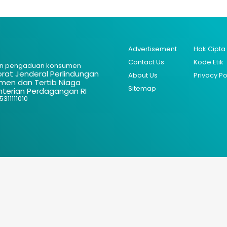
Advertisement
Hak Cipta
Contact Us
Kode Etik
n pengaduan konsumen
orat Jenderal Perlindungan
About Us
Privacy Po
men dan Tertib Niaga
Sitemap
terian Perdagangan RI
311111010