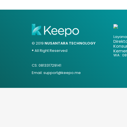
Layana
Direkt
© 2019
NUSANTARA TECHNOLOGY
Konsu
® All Right Reserved
Kemen
WA : 085
CS: 081331729141
Email: support@keepo.me