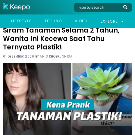
HOME
HUMOR
SIRAM TANAMAN SELAMA 2 TAHUN, WANITA INI KECEWA SAAT
LIFESTYLE
TECHNO
VIDEO
EXPLORE
TAHU TERNYATA PLASTIK!
Siram Tanaman Selama 2 Tahun,
Wanita Ini Kecewa Saat Tahu
Ternyata Plastik!
01 DESEMBER 2020 BY
ANIS KHOERUNNISA