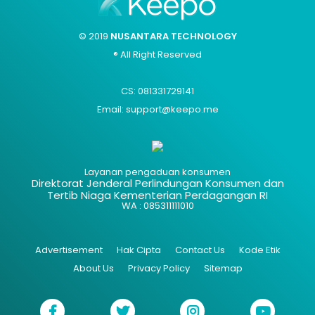
© 2019
NUSANTARA TECHNOLOGY
® All Right Reserved
CS: 081331729141
Email: support@keepo.me
Layanan pengaduan konsumen
Direktorat Jenderal Perlindungan Konsumen dan
Tertib Niaga Kementerian Perdagangan RI
WA : 085311111010
Advertisement
Hak Cipta
Contact Us
Kode Etik
About Us
Privacy Policy
Sitemap