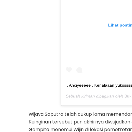
Lihat posti
. Ahciyeeeee . Kenalaaan yuksssss
Sebuah kiriman dibagikan oleh
Buk
Wijaya Saputra telah cukup lama memenda
Keinginan tersebut pun akhirnya diwujudkan 
Gempita menemui Wijin di lokasi pemotretan