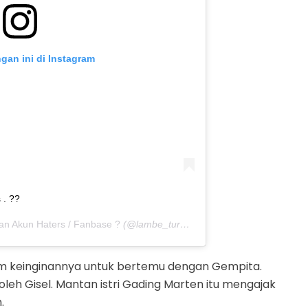
ngan ini di Instagram
 . ??
an Akun Haters / Fanbase ?
(@lambe_turah) pada
19 Mar 2019 jam 8
m keinginannya untuk bertemu dengan Gempita.
oleh Gisel. Mantan istri Gading Marten itu mengajak
.