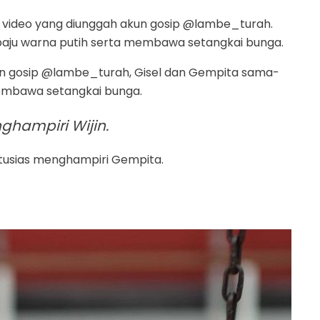
video yang diunggah akun gosip @lambe_turah.
ju warna putih serta membawa setangkai bunga.
un gosip @lambe_turah, Gisel dan Gempita sama-
embawa setangkai bunga.
nghampiri Wijin.
ntusias menghampiri Gempita.