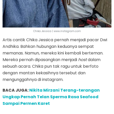
Chika Jessica | www.instagram.com
Artis cantik Chika Jessica pernah menjadi pacar Dwi
Andhika. Bahkan hubungan keduanya sempat
memanas. Namun, mereka kini kembali berteman.
Mereka pernah dipasangkan menjadi
host
dalam
sebuah acara. Chika pun tak ragu untuk berfoto
dengan mantan kekasihnya tersebut dan
mengunggahnya di instagram.
BACA JUGA:
Nikita Mirzani Terang-terangan
Ungkap Pernah Telan Sperma Rasa Seafood
Sampai Permen Karet