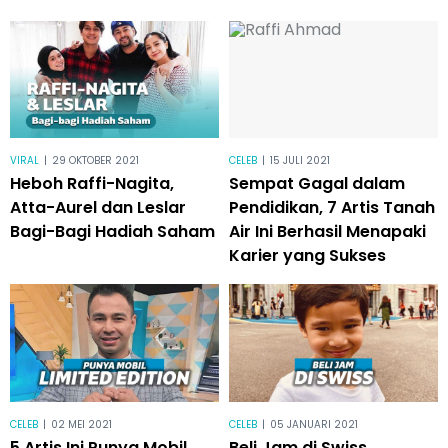
VIRAL
|
29 OKTOBER 2021
CELEB
|
15 JULI 2021
Heboh Raffi-Nagita,
Sempat Gagal dalam
Atta-Aurel dan Leslar
Pendidikan, 7 Artis Tanah
Bagi-Bagi Hadiah Saham
Air Ini Berhasil Menapaki
Karier yang Sukses
CELEB
|
02 MEI 2021
CELEB
|
05 JANUARI 2021
5 Artis Ini Punya Mobil
Beli Jam di Swiss,