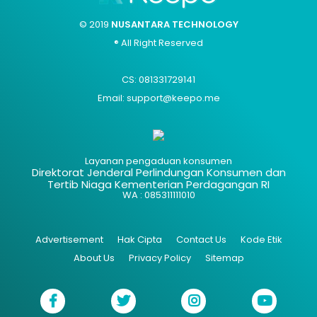
© 2019
NUSANTARA TECHNOLOGY
® All Right Reserved
CS: 081331729141
Email: support@keepo.me
Layanan pengaduan konsumen
Direktorat Jenderal Perlindungan Konsumen dan
Tertib Niaga Kementerian Perdagangan RI
WA : 085311111010
Advertisement
Hak Cipta
Contact Us
Kode Etik
About Us
Privacy Policy
Sitemap