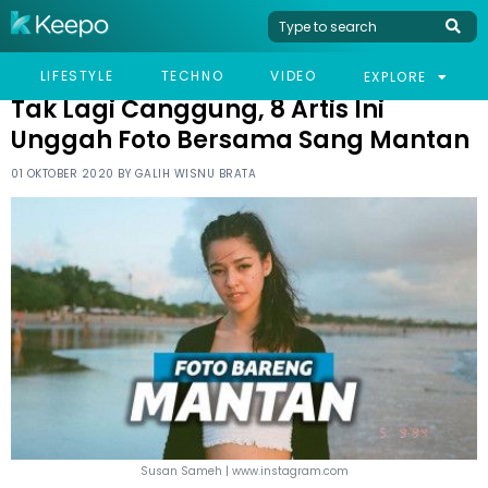
HOME
CELEB
TAK LAGI CANGGUNG, 8 ARTIS INI UNGGAH FOTO BERSAMA SANG
LIFESTYLE
TECHNO
VIDEO
EXPLORE
MANTAN
Tak Lagi Canggung, 8 Artis Ini
Unggah Foto Bersama Sang Mantan
01 OKTOBER 2020 BY
GALIH WISNU BRATA
Susan Sameh | www.instagram.com