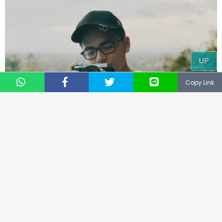
UP
Copy Link
www.instagram.com
9.
Kalau yang ini, potret kemesraan dengan
anjing kesayangan