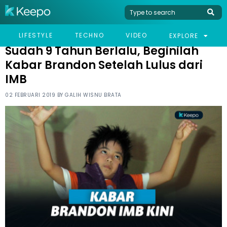
HOME
CELEB
SUDAH 9 TAHUN BERLALU, BEGINILAH KABAR BRANDON SETELAH
LIFESTYLE
TECHNO
VIDEO
EXPLORE
LULUS DARI IMB
Sudah 9 Tahun Berlalu, Beginilah
Kabar Brandon Setelah Lulus dari
IMB
02 FEBRUARI 2019 BY
GALIH WISNU BRATA