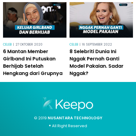
CELEB
|
27 OKTOBER 2020
CELEB
|
16 SEPTEMBER 2022
6 Mantan Member
8 Selebriti Dunia Ini
Girlband Ini Putuskan
Nggak Pernah Ganti
Berhijab Setelah
Model Pakaian. Sadar
Hengkang dari Grupnya
Nggak?
© 2019
NUSANTARA TECHNOLOGY
® All Right Reserved