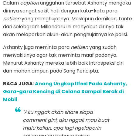
Dalam
caption
unggahan tersebut Ashanty mengaku
dirinya sangat sakit hati dengan kata-kata para
netizen
yang menghujatnya. Meskipun demikian, tante
dari selebgram Millendaru ini menyebut dirinya tak
akan melaporkan akun-akun penghujatnya ke polisi.
Ashanty juga meminta para
netizen
yang sudah
menyakitinya agar tak meminta maaf padanya.
Menurut Ashanty mereka lebih baik introspeksi diri
dan mohon ampun pada Sang Pencipta.
BACA JUGA:
Anang Ungkap Ilfeel Pada Ashanty,
Gara-gara Kencing di Celana Sampai Berak di
Mobil
"Aku nggak akan
share
siapa
comment
gini, aku nggak mau buat
malu kalian, apa lagi ngelaporin
kalian walau bahasa kalian