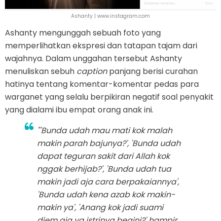
Ashanty | www.instagram.com
Ashanty mengunggah sebuah foto yang
memperlihatkan ekspresi dan tatapan tajam dari
wajahnya. Dalam unggahan tersebut Ashanty
menuliskan sebuh
caption
panjang berisi curahan
hatinya tentang komentar-komentar pedas para
warganet yang selalu berpikiran negatif soal penyakit
yang dialami ibu empat orang anak ini.
"'Bunda udah mau mati kok malah
makin parah bajunya?', 'Bunda udah
dapat teguran sakit dari Allah kok
nggak berhijab?', 'Bunda udah tua
makin jadi aja cara berpakaiannya',
'Bunda udah kena azab kok makin-
makin ya', 'Anang kok jadi suami
diem aja ya istrinya begini?' hampir