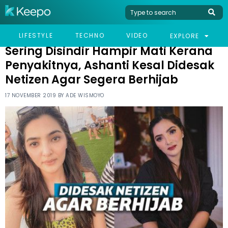
HOME
CELEB
SERING DISINDIR HAMPIR MATI KERANA PENYAKITNYA, ASHANTI
LIFESTYLE
TECHNO
VIDEO
EXPLORE
KESAL DIDESAK NETIZEN AGAR SEGERA BERHIJAB
Sering Disindir Hampir Mati Kerana
Penyakitnya, Ashanti Kesal Didesak
Netizen Agar Segera Berhijab
17 NOVEMBER 2019 BY
ADE WISMOYO