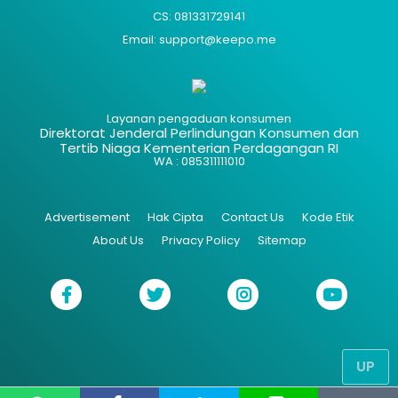
CS: 081331729141
Email: support@keepo.me
Layanan pengaduan konsumen
Direktorat Jenderal Perlindungan Konsumen dan
Tertib Niaga Kementerian Perdagangan RI
WA : 085311111010
Advertisement
Hak Cipta
Contact Us
Kode Etik
About Us
Privacy Policy
Sitemap
UP