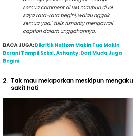
semua
comment
di DM maupun di IG
saya rata-rata begini, walau nggak
semua yaa," tulis Ashanty mengawali
caption
dalam unggahannya.
BACA JUGA:
Dikritik Netizen Makin Tua Makin
Berani Tampil Seksi, Ashanty: Dari Muda Juga
Begini
2.
Tak mau melaporkan meskipun mengaku
sakit hati