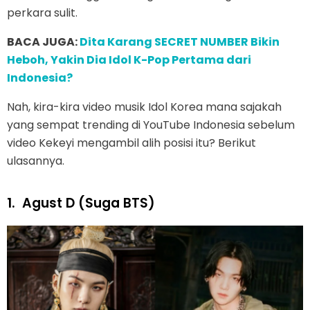
perkara sulit.
BACA JUGA:
Dita Karang SECRET NUMBER Bikin
Heboh, Yakin Dia Idol K-Pop Pertama dari
Indonesia?
Nah, kira-kira video musik Idol Korea mana sajakah
yang sempat trending di YouTube Indonesia sebelum
video Kekeyi mengambil alih posisi itu? Berikut
ulasannya.
1.
Agust D (Suga BTS)