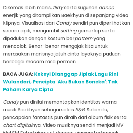
Dikemas lebih manis,
flirty
serta suguhan
dance
enerjik yang ditampilkan Baekhyun di sepanjang video
klipnya. Visualisasi dari
Candy
sendiri pun diperlihatkan
secara apik, mengambil
setting
gemerlap serta
dipadukan dengan kostum ber
pattern
yang
mencolok. Benar-benar mengajak kita untuk
merasakan manisnya jatuh cinta layaknya paduan
berbagai macam rasa permen.
BACA JUGA:
Kekeyi Dianggap Jiplak Lagu Rini
Wulandari, Pencipta 'Aku Bukan Boneka': Tak
Paham Karya Cipta
Candy
pun dinilai memantapkan identitas warna
musik Baekhyun sebagai solois
R&B.
Selain itu,
pencapaian fantastis pun diraih dari album fisik serta
chart digital
nya. Video musiknya sendiri menjadi MV
idol SM Entertainment dengan
viewers
terbanyak