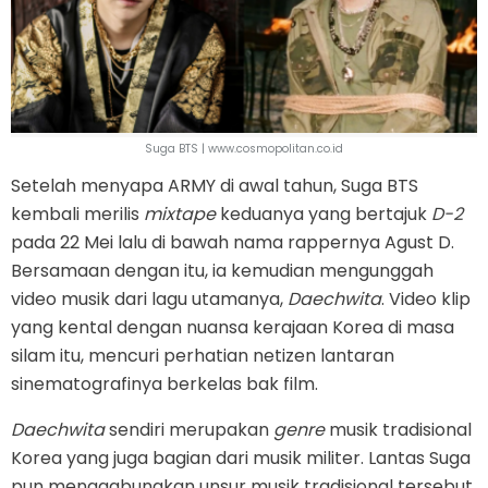
Suga BTS | www.cosmopolitan.co.id
Setelah menyapa ARMY di awal tahun, Suga BTS
kembali merilis
mixtape
keduanya yang bertajuk
D-2
pada 22 Mei lalu di bawah nama rappernya Agust D.
Bersamaan dengan itu, ia kemudian mengunggah
video musik dari lagu utamanya,
Daechwita
. Video klip
yang kental dengan nuansa kerajaan Korea di masa
silam itu, mencuri perhatian netizen lantaran
sinematografinya berkelas bak film.
Daechwita
sendiri merupakan
genre
musik tradisional
Korea yang juga bagian dari musik militer. Lantas Suga
pun menggabungkan unsur musik tradisional tersebut