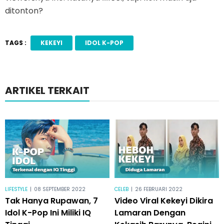
ditonton?
TAGS :
KEKEYI
IDOL K-POP
ARTIKEL TERKAIT
LIFESTYLE
|
08 SEPTEMBER 2022
CELEB
|
26 FEBRUARI 2022
Tak Hanya Rupawan, 7
Video Viral Kekeyi Dikira
Idol K-Pop Ini Miliki IQ
Lamaran Dengan