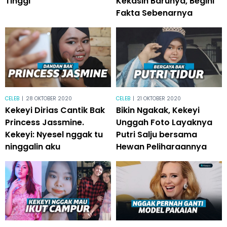
Tinggi
Kekasih Barunya, Begini
Fakta Sebenarnya
CELEB
|
28 OKTOBER 2020
CELEB
|
21 OKTOBER 2020
Kekeyi Dirias Cantik Bak
Bikin Ngakak, Kekeyi
Princess Jassmine.
Unggah Foto Layaknya
Kekeyi: Nyesel nggak tu
Putri Salju bersama
ninggalin aku
Hewan Peliharaannya