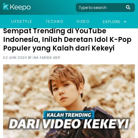
HOME
CELEB
SEMPAT TRENDING DI YOUTUBE INDONESIA, INILAH DERETAN IDOL
LIFESTYLE
TECHNO
VIDEO
EXPLORE
K-POP POPULER YANG KALAH DARI KEKEYI
Sempat Trending di YouTube
Indonesia, Inilah Deretan Idol K-Pop
Populer yang Kalah dari Kekeyi
02 JUNI 2020 BY
INA FARIDA ARIF