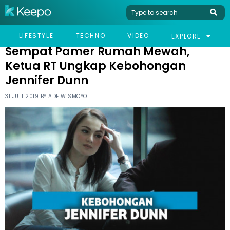
HOME
CELEB
SEMPAT PAMER RUMAH MEWAH, KETUA RT UNGKAP KEBOHONGAN
LIFESTYLE
TECHNO
VIDEO
EXPLORE
JENNIFER DUNN
Sempat Pamer Rumah Mewah,
Ketua RT Ungkap Kebohongan
Jennifer Dunn
31 JULI 2019 BY
ADE WISMOYO