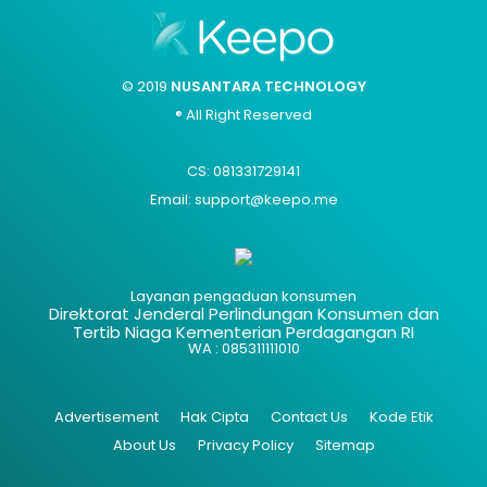
© 2019
NUSANTARA TECHNOLOGY
® All Right Reserved
CS: 081331729141
Email: support@keepo.me
Layanan pengaduan konsumen
Direktorat Jenderal Perlindungan Konsumen dan
Tertib Niaga Kementerian Perdagangan RI
WA : 085311111010
Advertisement
Hak Cipta
Contact Us
Kode Etik
About Us
Privacy Policy
Sitemap