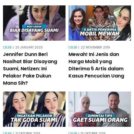
CELEB
|
20 JANUARI 2020
CELEB
|
22 NOVEMBER 2019
Jennifer Dunn Beri
Mewah! Ini Jenis dan
Nasihat Biar Disayang
Harga Mobil yang
Suami, Netizen: Ini
Diterima 5 Artis dalam
Pelakor Pake Dukun
Kasus Pencucian Uang
Mana Sih?
CELEB
|
21 OKTOBER 2019
CELEB
|
15 OKTOBER 2019