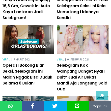
16,5 Cm, Cewek ini Auto
Selebgram Seksi Ini Rela
Kaya Lantaran Jadi
Memotong Lidahnya
Selebgram!
Sendiri
VIRAL
|
17 MARET 2021
VIRAL
|
01 FEBRUARI 2021
Operasi Bokong Biar
Selebgram Kok
Seksi, Selebgram ini
Gampang Banget Nyari
Malah Nggak Bisa Duduk
Duit? Jual Air Bekas
Selama 6 Bulan!
Mandi Aja Langsung Sold
Out!
UP
Copy Link