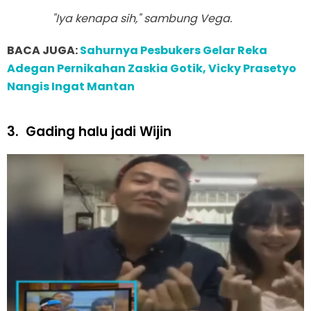
"Iya kenapa sih," sambung Vega.
BACA JUGA:
Sahurnya Pesbukers Gelar Reka
Adegan Pernikahan Zaskia Gotik, Vicky Prasetyo
Nangis Ingat Mantan
3.
Gading halu jadi Wijin