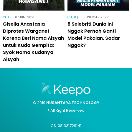
CELEB
|
07 JUNI 2021
CELEB
|
16 SEPTEMBER 2022
Gisella Anastasia
8 Selebriti Dunia Ini
Diprotes Warganet
Nggak Pernah Ganti
Karena Beri Nama Aisyah
Model Pakaian. Sadar
untuk Kuda Gempita:
Nggak?
Syok Nama Kudanya
Aisyah
© 2019
NUSANTARA TECHNOLOGY
® All Right Reserved
CS: 081331729141