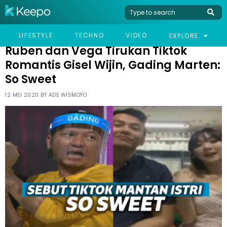
HOME
CELEB
RUBEN DAN VEGA TIRUKAN TIKTOK ROMANTIS GISEL WIJIN,
LIFESTYLE
TECHNO
VIDEO
EXPLORE
GADING MARTEN: SO SWEET
Ruben dan Vega Tirukan Tiktok
Romantis Gisel Wijin, Gading Marten:
So Sweet
12 MEI 2020 BY
ADE WISMOYO