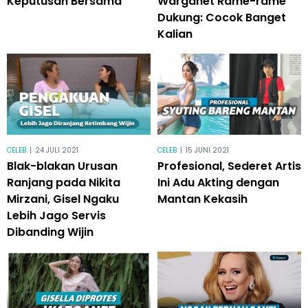
Keputusan Bersama
Warganet Rame-rame
Dukung: Cocok Banget
Kalian
CELEB
|
24 JULI 2021
CELEB
|
15 JUNI 2021
Blak-blakan Urusan
Profesional, Sederet Artis
Ranjang pada Nikita
Ini Adu Akting dengan
Mirzani, Gisel Ngaku
Mantan Kekasih
Lebih Jago Servis
Dibanding Wijin