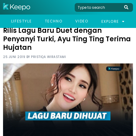
HOME
CELEB
RILIS LAGU BARU DUET DENGAN PENYANYI TURKI, AYU TING TING
LIFESTYLE
TECHNO
VIDEO
EXPLORE
TERIMA HUJATAN
Rilis Lagu Baru Duet dengan
Penyanyi Turki, Ayu Ting Ting Terima
Hujatan
25 JUNI 2019 BY
PRISTIQA WIRASTAMI