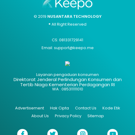
© 2019
NUSANTARA TECHNOLOGY
® All Right Reserved
CS: 081331729141
Email: support@keepo.me
Layanan pengaduan konsumen
Direktorat Jenderal Perlindungan Konsumen dan
Tertib Niaga Kementerian Perdagangan RI
WA : 085311111010
Advertisement
Hak Cipta
Contact Us
Kode Etik
About Us
Privacy Policy
Sitemap