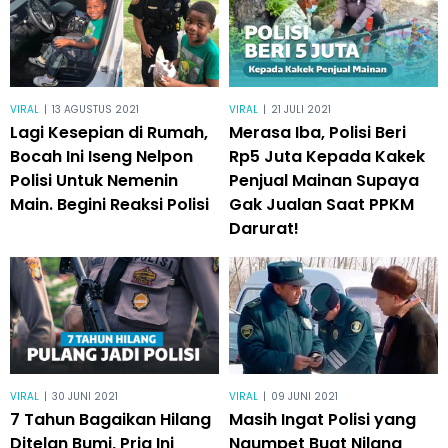
VIRAL
|
13 AGUSTUS 2021
VIRAL
|
21 JULI 2021
Lagi Kesepian di Rumah,
Merasa Iba, Polisi Beri
Bocah Ini Iseng Nelpon
Rp5 Juta Kepada Kakek
Polisi Untuk Nemenin
Penjual Mainan Supaya
Main. Begini Reaksi Polisi
Gak Jualan Saat PPKM
Darurat!
VIRAL
|
30 JUNI 2021
VIRAL
|
09 JUNI 2021
7 Tahun Bagaikan Hilang
Masih Ingat Polisi yang
Ditelan Bumi, Pria Ini
Ngumpet Buat Nilang