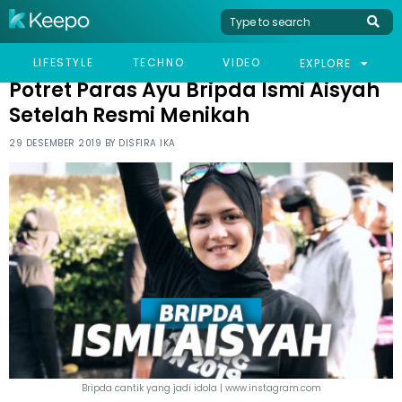
HOME
CELEB
POTRET PARAS AYU BRIPDA ISMI AISYAH SETELAH RESMI MENIKAH
LIFESTYLE
TECHNO
VIDEO
EXPLORE
Potret Paras Ayu Bripda Ismi Aisyah
Setelah Resmi Menikah
29 DESEMBER 2019 BY
DISFIRA IKA
Bripda cantik yang jadi idola | www.instagram.com