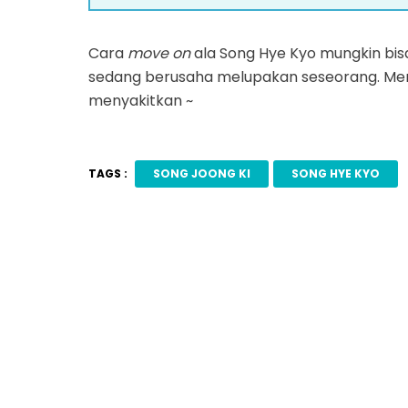
Cara
move on
ala Song Hye Kyo mungkin bi
sedang berusaha melupakan seseorang. Men
menyakitkan ~
TAGS :
SONG JOONG KI
SONG HYE KYO