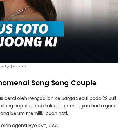
ye Kyo | keepo.me
enomenal Song Song Couple
s cerai oleh Pengadilan Keluarga Seoul pada 22 Juli
rbilang cepat sebab tak ada pembagian harta gono
ng belum memiliki buah hati.
oleh agensi Hye Kyo, UAA.