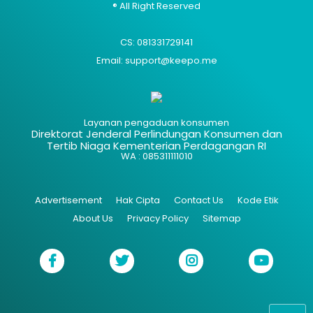
® All Right Reserved
CS: 081331729141
Email: support@keepo.me
Layanan pengaduan konsumen
Direktorat Jenderal Perlindungan Konsumen dan
Tertib Niaga Kementerian Perdagangan RI
WA : 085311111010
Advertisement
Hak Cipta
Contact Us
Kode Etik
About Us
Privacy Policy
Sitemap