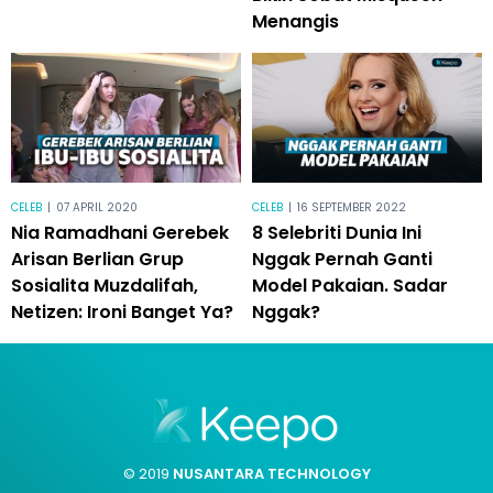
Menangis
CELEB
|
07 APRIL 2020
CELEB
|
16 SEPTEMBER 2022
Nia Ramadhani Gerebek
8 Selebriti Dunia Ini
Arisan Berlian Grup
Nggak Pernah Ganti
Sosialita Muzdalifah,
Model Pakaian. Sadar
Netizen: Ironi Banget Ya?
Nggak?
© 2019
NUSANTARA TECHNOLOGY