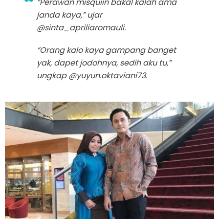
“Perawan misquiin bakal kalah ama
janda kaya,” ujar
@sinta_apriliaromauli.
“Orang kalo kaya gampang banget
yak, dapet jodohnya, sedih aku tu,”
ungkap @yuyun.oktaviani73.