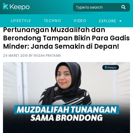
HOME
CELEB
PERTUNANGAN MUZDALIFAH DAN BERONDONG TAMPAN BIKIN
LIFESTYLE
TECHNO
VIDEO
EXPLORE
PARA GADIS MINDER: JANDA SEMAKIN DI DEPAN!
Pertunangan Muzdalifah dan
Berondong Tampan Bikin Para Gadis
Minder: Janda Semakin di Depan!
29 MARET 2019 BY
FAIZAH PRATAMA