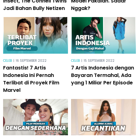
Insect, The Connell Twins
Model Pakaian. Sadar
Jadi Bahan Bully Netizen
Nggak?
CELEB
|
16 SEPTEMBER 2022
CELEB
|
15 SEPTEMBER 2022
Fantastis! 7 Artis
7 Artis Indonesia dengan
Indonesia Ini Pernah
Bayaran Termahal, Ada
Terlibat di Proyek Film
yang 1 Miliar Per Episode
Marvel