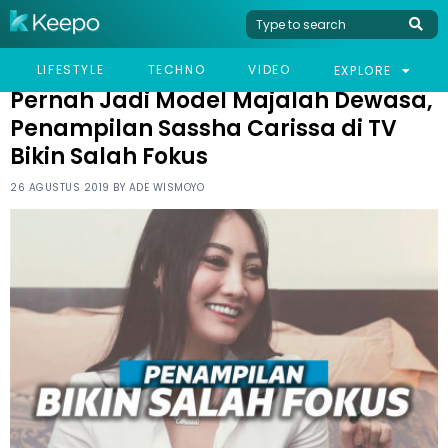
HOME
CELEB
PERNAH JADI MODEL MAJALAH DEWASA, PENAMPILAN SASSHA
LIFESTYLE
TECHNO
VIDEO
EXPLORE
CARISSA DI TV BIKIN SALAH FOKUS
Pernah Jadi Model Majalah Dewasa,
Penampilan Sassha Carissa di TV
Bikin Salah Fokus
26 AGUSTUS 2019 BY
ADE WISMOYO