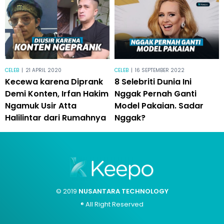
CELEB
|
21 APRIL 2020
CELEB
|
16 SEPTEMBER 2022
Kecewa karena Diprank
8 Selebriti Dunia Ini
Demi Konten, Irfan Hakim
Nggak Pernah Ganti
Ngamuk Usir Atta
Model Pakaian. Sadar
Halilintar dari Rumahnya
Nggak?
© 2019
NUSANTARA TECHNOLOGY
® All Right Reserved