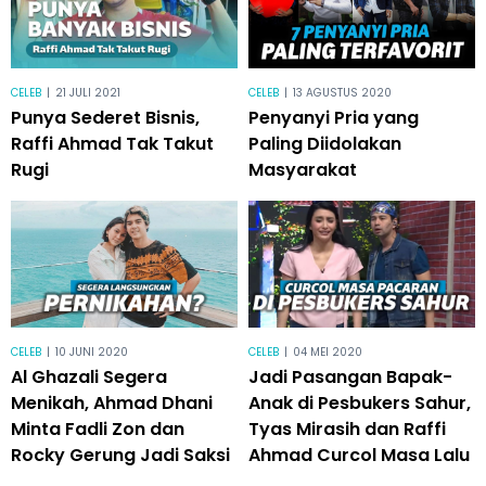
CELEB
|
21 JULI 2021
CELEB
|
13 AGUSTUS 2020
Punya Sederet Bisnis,
Penyanyi Pria yang
Raffi Ahmad Tak Takut
Paling Diidolakan
Rugi
Masyarakat
CELEB
|
10 JUNI 2020
CELEB
|
04 MEI 2020
Al Ghazali Segera
Jadi Pasangan Bapak-
Menikah, Ahmad Dhani
Anak di Pesbukers Sahur,
Minta Fadli Zon dan
Tyas Mirasih dan Raffi
Rocky Gerung Jadi Saksi
Ahmad Curcol Masa Lalu