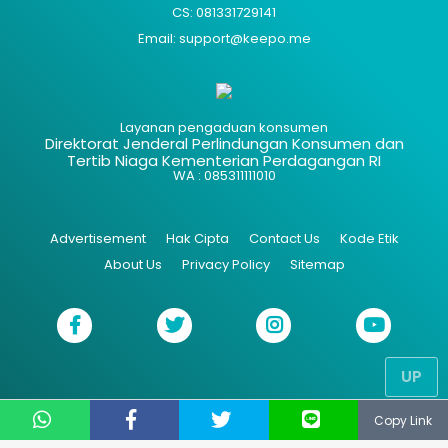
CS: 081331729141
Email: support@keepo.me
Layanan pengaduan konsumen
Direktorat Jenderal Perlindungan Konsumen dan
Tertib Niaga Kementerian Perdagangan RI
WA : 085311111010
Advertisement
Hak Cipta
Contact Us
Kode Etik
About Us
Privacy Policy
Sitemap
UP
Copy Link