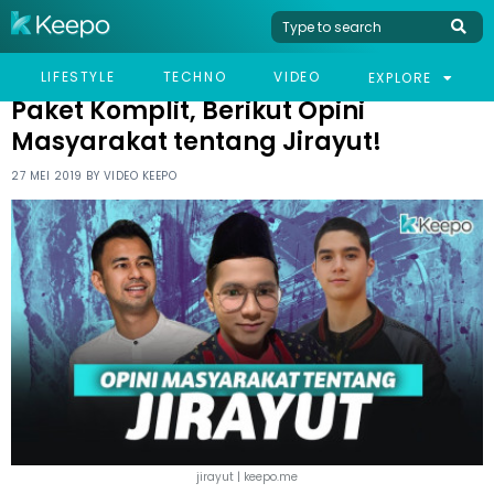
HOME
CELEB
PAKET KOMPLIT, BERIKUT OPINI MASYARAKAT TENTANG JIRAYUT!
LIFESTYLE
TECHNO
VIDEO
EXPLORE
Paket Komplit, Berikut Opini
Masyarakat tentang Jirayut!
27 MEI 2019 BY
VIDEO KEEPO
jirayut | keepo.me