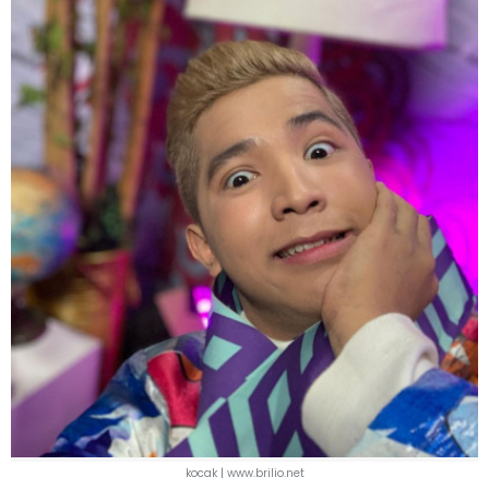
kocak |
www.brilio.net