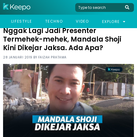
HOME
CELEB
NGGAK LAGI JADI PRESENTER TERMEHEK-MEHEK, MANDALA SHOJI
LIFESTYLE
TECHNO
VIDEO
EXPLORE
KINI DIKEJAR JAKSA. ADA APA?
Nggak Lagi Jadi Presenter
Termehek-mehek, Mandala Shoji
Kini Dikejar Jaksa. Ada Apa?
28 JANUARI 2019 BY
FAIZAH PRATAMA