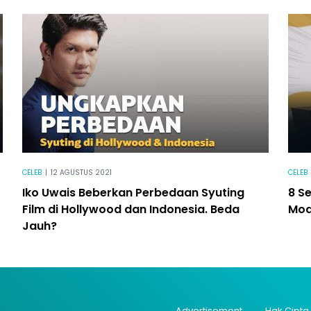
CELEB
|
12 AGUSTUS 2021
CELEB
Iko Uwais Beberkan Perbedaan Syuting
8 Se
Film di Hollywood dan Indonesia. Beda
Mod
Jauh?
Advertisement
Hak Cipta