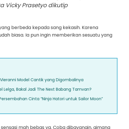
a Vicky Prasetyo dikutip
 yang berbeda kepada sang kekasih. Karena
udah biasa. Ia pun ingin memberikan sesuatu yang
et Vieranni Model Cantik yang Digombalinya
el Lelga, Bakal Jadi The Next Babang Tamvan?
Persembahan Cinta “Ninja Hatori untuk Sailor Moon”
 sensasi mah bebas ya. Coba dibayangin, gimana