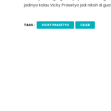
jadinya kalau Vicky Prasetyo jadi nikah di gua
TAGS :
VICKY PRASETYO
CELEB