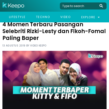
HOME
CELEB
4 MOMEN TERBARU PASANGAN SELEBRITI RIZKI-LESTY DAN FIKOH-
LIFESTYLE
TECHNO
VIDEO
EXPLORE
FOMAL PALING BAPER
4 Momen Terbaru Pasangan
Selebriti Rizki-Lesty dan Fikoh-Fomal
Paling Baper
13 AGUSTUS 2019 BY
VIDEO KEEPO