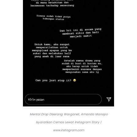
Mental Drop Diserang Warganet, Amanda Manopo
Isyaratkan Cemas Lewat Instagram Story |
www.instagram.com