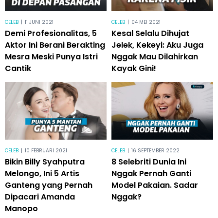
CELEB
|
11 JUNI 2021
CELEB
|
04 MEI 2021
Demi Profesionalitas, 5
Kesal Selalu Dihujat
Aktor Ini Berani Berakting
Jelek, Kekeyi: Aku Juga
Mesra Meski Punya Istri
Nggak Mau Dilahirkan
Cantik
Kayak Gini!
CELEB
|
10 FEBRUARI 2021
CELEB
|
16 SEPTEMBER 2022
Bikin Billy Syahputra
8 Selebriti Dunia Ini
Melongo, Ini 5 Artis
Nggak Pernah Ganti
Ganteng yang Pernah
Model Pakaian. Sadar
Dipacari Amanda
Nggak?
Manopo