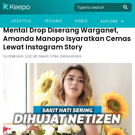
HOME
CELEB
MENTAL DROP DISERANG WARGANET, AMANDA MANOPO
LIFESTYLE
TECHNO
VIDEO
EXPLORE
ISYARATKAN CEMAS LEWAT INSTAGRAM STORY
Mental Drop Diserang Warganet,
Amanda Manopo Isyaratkan Cemas
Lewat Instagram Story
24 FEBRUARI 2021 BY
DIMAS FITRA DIRGANTARA