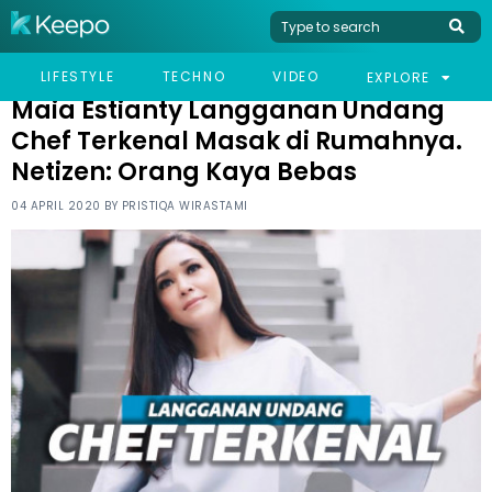
HOME
CELEB
MAIA ESTIANTY LANGGANAN UNDANG CHEF TERKENAL MASAK DI
LIFESTYLE
TECHNO
VIDEO
EXPLORE
RUMAHNYA. NETIZEN: ORANG KAYA BEBAS
Maia Estianty Langganan Undang
Chef Terkenal Masak di Rumahnya.
Netizen: Orang Kaya Bebas
04 APRIL 2020 BY
PRISTIQA WIRASTAMI