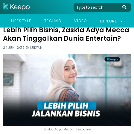
HOME
CELEB
LEBIH PILIH BISNIS, ZASKIA ADYA MECCA AKAN TINGGALKAN
LIFESTYLE
TECHNO
VIDEO
EXPLORE
DUNIA ENTERTAIN?
Lebih Pilih Bisnis, Zaskia Adya Mecca
Akan Tinggalkan Dunia Entertain?
24 JUNI 2019 BY
LUKYANI
Zaskia Adya Mecca | keepo.me