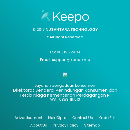
© 2019
NUSANTARA TECHNOLOGY
® All Right Reserved
CS: 081331729141
Email: support@keepo.me
Layanan pengaduan konsumen
Direktorat Jenderal Perlindungan Konsumen dan
Tertib Niaga Kementerian Perdagangan RI
WA : 085311111010
Advertisement
Hak Cipta
Contact Us
Kode Etik
About Us
Privacy Policy
Sitemap