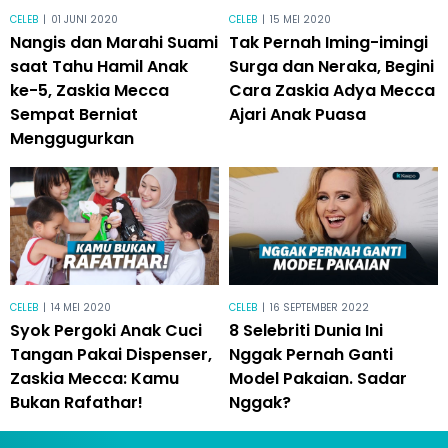
CELEB
|
01 JUNI 2020
CELEB
|
15 MEI 2020
Nangis dan Marahi Suami
Tak Pernah Iming-imingi
saat Tahu Hamil Anak
Surga dan Neraka, Begini
ke-5, Zaskia Mecca
Cara Zaskia Adya Mecca
Sempat Berniat
Ajari Anak Puasa
Menggugurkan
CELEB
|
14 MEI 2020
CELEB
|
16 SEPTEMBER 2022
Syok Pergoki Anak Cuci
8 Selebriti Dunia Ini
Tangan Pakai Dispenser,
Nggak Pernah Ganti
Zaskia Mecca: Kamu
Model Pakaian. Sadar
Bukan Rafathar!
Nggak?