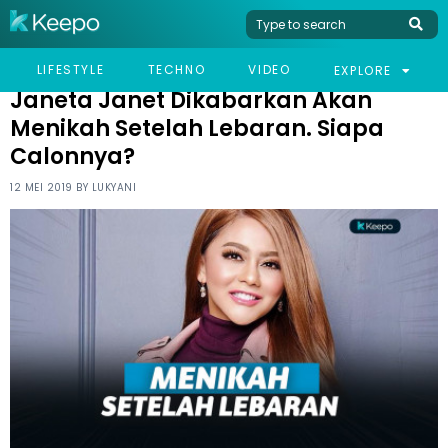
HOME
CELEB
JANETA JANET DIKABARKAN AKAN MENIKAH SETELAH LEBARAN.
LIFESTYLE
TECHNO
VIDEO
EXPLORE
SIAPA CALONNYA?
Janeta Janet Dikabarkan Akan
Menikah Setelah Lebaran. Siapa
Calonnya?
12 MEI 2019 BY
LUKYANI