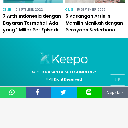
CELEB
|
15 SEPTEMBER 2022
CELEB
|
15 SEPTEMBER 2022
7 Artis Indonesia dengan
5 Pasangan Artis Ini
Bayaran Termahal, Ada
Memilih Menikah dengan
yang 1 Miliar Per Episode
Perayaan Sederhana
© 2019
NUSANTARA TECHNOLOGY
UP
® All Right Reserved
Copy Link
CS: 081331729141
Email: support@keepo.me
Layanan pengaduan konsumen