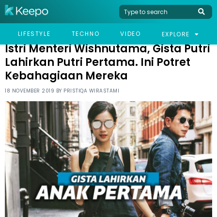
HOME
CELEB
ISTRI MENTERI WISHNUTAMA, GISTA PUTRI LAHIRKAN PUTRI
LIFESTYLE
TECHNO
VIDEO
EXPLORE
PERTAMA. INI POTRET KEBAHAGIAAN MEREKA
Istri Menteri Wishnutama, Gista Putri
Lahirkan Putri Pertama. Ini Potret
Kebahagiaan Mereka
18 NOVEMBER 2019 BY
PRISTIQA WIRASTAMI