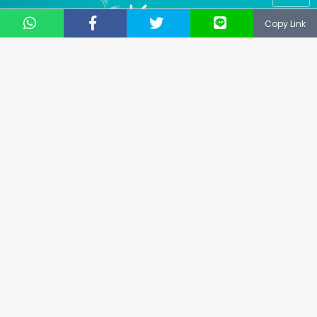
Copy Link
© 2019
NUSANTARA TECHNOLOGY
® All Right Reserved
CS: 081331729141
Email: support@keepo.me
Layanan pengaduan konsumen
Direktorat Jenderal Perlindungan Konsumen dan
Tertib Niaga Kementerian Perdagangan RI
WA : 085311111010
Advertisement
Hak Cipta
Contact Us
Kode Etik
About Us
Privacy Policy
Sitemap