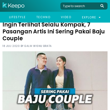
HOME
CELEB
INGIN TERLIHAT SELALU KOMPAK, 7 PASANGAN ARTIS INI SERING
LIFESTYLE
TECHNO
VIDEO
EXPLORE
PAKAI BAJU COUPLE
Ingin Terlihat Selalu Kompak, 7
Pasangan Artis Ini Sering Pakai Baju
Couple
18 JULI 2020 BY
GALIH WISNU BRATA