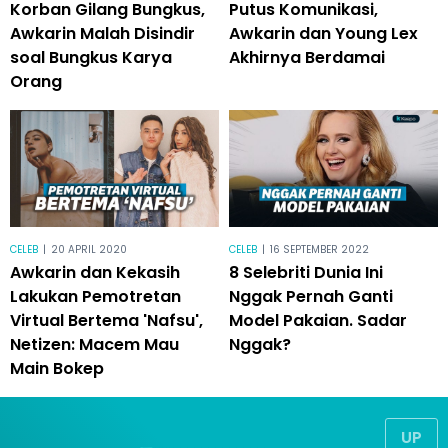
Korban Gilang Bungkus,
Putus Komunikasi,
Awkarin Malah Disindir
Awkarin dan Young Lex
soal Bungkus Karya
Akhirnya Berdamai
Orang
CELEB
|
20 APRIL 2020
CELEB
|
16 SEPTEMBER 2022
Awkarin dan Kekasih
8 Selebriti Dunia Ini
Lakukan Pemotretan
Nggak Pernah Ganti
Virtual Bertema 'Nafsu',
Model Pakaian. Sadar
Netizen: Macem Mau
Nggak?
Main Bokep
UP