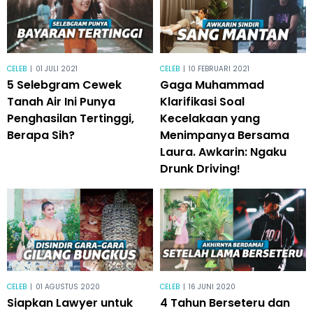
CELEB
|
01 JULI 2021
CELEB
|
10 FEBRUARI 2021
5 Selebgram Cewek
Gaga Muhammad
Tanah Air Ini Punya
Klarifikasi Soal
Penghasilan Tertinggi,
Kecelakaan yang
Berapa Sih?
Menimpanya Bersama
Laura. Awkarin: Ngaku
Drunk Driving!
CELEB
|
01 AGUSTUS 2020
CELEB
|
16 JUNI 2020
Siapkan Lawyer untuk
4 Tahun Berseteru dan