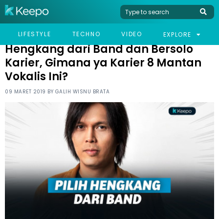
HOME
CELEB
HENGKANG DARI BAND DAN BERSOLO KARIER, GIMANA YA KARIER
LIFESTYLE
TECHNO
VIDEO
EXPLORE
8 MANTAN VOKALIS INI?
Hengkang dari Band dan Bersolo
Karier, Gimana ya Karier 8 Mantan
Vokalis Ini?
09 MARET 2019 BY
GALIH WISNU BRATA