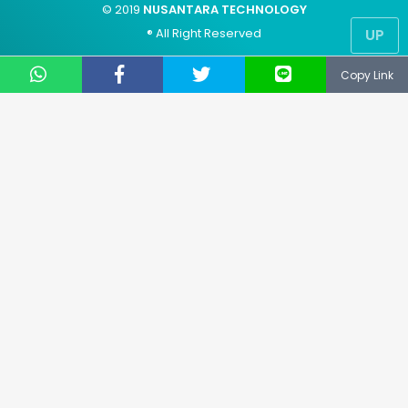
© 2019
NUSANTARA TECHNOLOGY
UP
® All Right Reserved
Copy Link
CS: 081331729141
Email: support@keepo.me
Layanan pengaduan konsumen
Direktorat Jenderal Perlindungan Konsumen dan
Tertib Niaga Kementerian Perdagangan RI
WA : 085311111010
Advertisement
Hak Cipta
Contact Us
Kode Etik
About Us
Privacy Policy
Sitemap