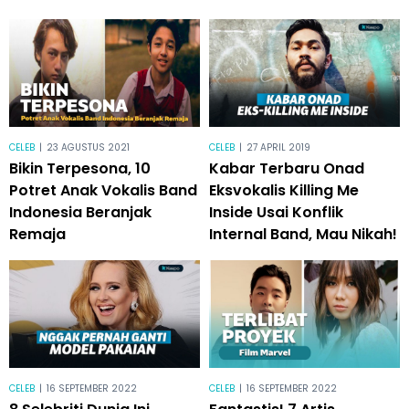
CELEB
|
23 AGUSTUS 2021
CELEB
|
27 APRIL 2019
Bikin Terpesona, 10
Kabar Terbaru Onad
Potret Anak Vokalis Band
Eksvokalis Killing Me
Indonesia Beranjak
Inside Usai Konflik
Remaja
Internal Band, Mau Nikah!
CELEB
|
16 SEPTEMBER 2022
CELEB
|
16 SEPTEMBER 2022