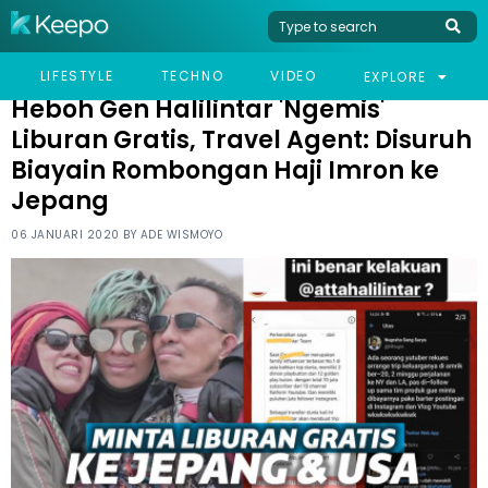
HOME
CELEB
HEBOH GEN HALILINTAR 'NGEMIS' LIBURAN GRATIS, TRAVEL AGENT:
LIFESTYLE
TECHNO
VIDEO
EXPLORE
DISURUH BIAYAIN ROMBONGAN HAJI IMRON KE JEPANG
Heboh Gen Halilintar 'Ngemis'
Liburan Gratis, Travel Agent: Disuruh
Biayain Rombongan Haji Imron ke
Jepang
06 JANUARI 2020 BY
ADE WISMOYO