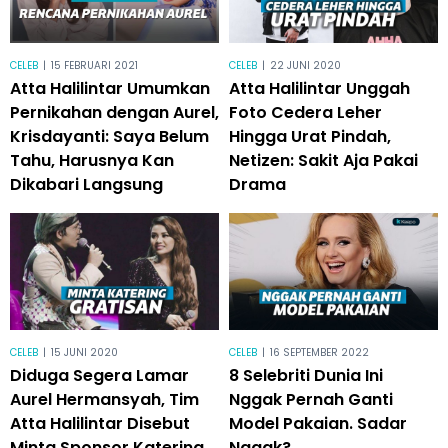
CELEB
|
15 FEBRUARI 2021
CELEB
|
22 JUNI 2020
Atta Halilintar Umumkan
Atta Halilintar Unggah
Pernikahan dengan Aurel,
Foto Cedera Leher
Krisdayanti: Saya Belum
Hingga Urat Pindah,
Tahu, Harusnya Kan
Netizen: Sakit Aja Pakai
Dikabari Langsung
Drama
CELEB
|
15 JUNI 2020
CELEB
|
16 SEPTEMBER 2022
Diduga Segera Lamar
8 Selebriti Dunia Ini
Aurel Hermansyah, Tim
Nggak Pernah Ganti
Atta Halilintar Disebut
Model Pakaian. Sadar
Minta Sponsor Katering
Nggak?