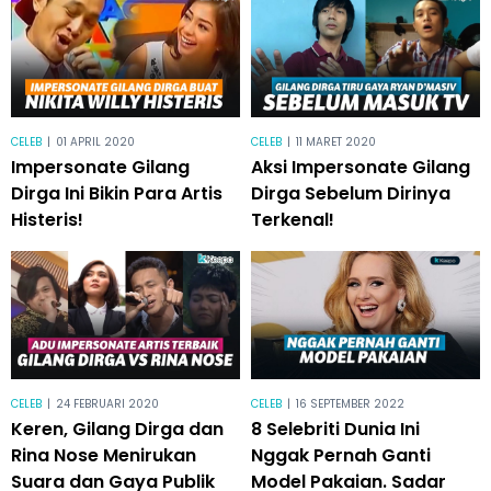
CELEB
|
01 APRIL 2020
CELEB
|
11 MARET 2020
Impersonate Gilang
Aksi Impersonate Gilang
Dirga Ini Bikin Para Artis
Dirga Sebelum Dirinya
Histeris!
Terkenal!
CELEB
|
24 FEBRUARI 2020
CELEB
|
16 SEPTEMBER 2022
Keren, Gilang Dirga dan
8 Selebriti Dunia Ini
Rina Nose Menirukan
Nggak Pernah Ganti
Suara dan Gaya Publik
Model Pakaian. Sadar