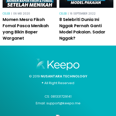
CELEB
|
06 MEI 2020
CELEB
|
16 SEPTEMBER 2022
Momen Mesra Fikoh
8 Selebriti Dunia Ini
Fomal Pasca Menikah
Nggak Pernah Ganti
yang Bikin Baper
Model Pakaian. Sadar
Warganet
Nggak?
© 2019
NUSANTARA TECHNOLOGY
® All Right Reserved
CS: 081331729141
Email: support@keepo.me