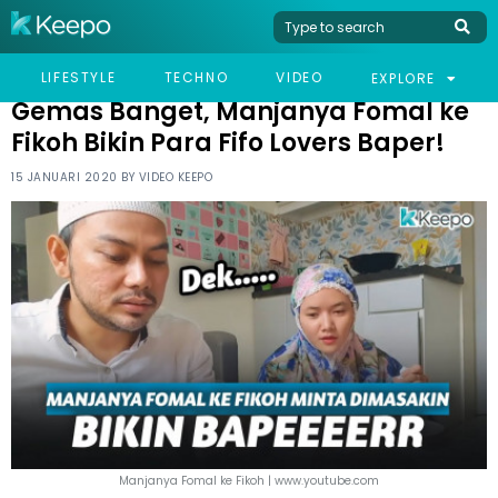
HOME
CELEB
GEMAS BANGET, MANJANYA FOMAL KE FIKOH BIKIN PARA FIFO
LIFESTYLE
TECHNO
VIDEO
EXPLORE
LOVERS BAPER!
Gemas Banget, Manjanya Fomal ke
Fikoh Bikin Para Fifo Lovers Baper!
15 JANUARI 2020 BY
VIDEO KEEPO
Manjanya Fomal ke Fikoh | www.youtube.com