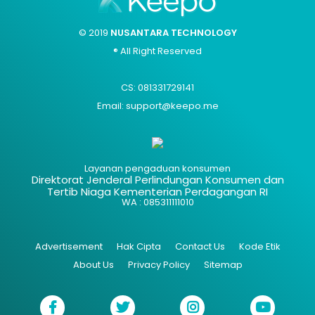
© 2019
NUSANTARA TECHNOLOGY
® All Right Reserved
CS: 081331729141
Email: support@keepo.me
Layanan pengaduan konsumen
Direktorat Jenderal Perlindungan Konsumen dan
Tertib Niaga Kementerian Perdagangan RI
WA : 085311111010
Advertisement
Hak Cipta
Contact Us
Kode Etik
About Us
Privacy Policy
Sitemap