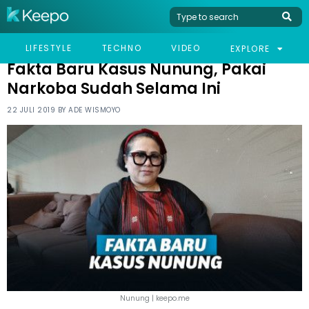
HOME
CELEB
FAKTA BARU KASUS NUNUNG, PAKAI NARKOBA SUDAH SELAMA INI
LIFESTYLE
TECHNO
VIDEO
EXPLORE
Fakta Baru Kasus Nunung, Pakai
Narkoba Sudah Selama Ini
22 JULI 2019 BY
ADE WISMOYO
Nunung | keepo.me